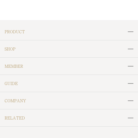
PRODUCT
リング
ネックレス
SHOP
ペンダントトップ
ピアス
MJC＆ODOLLY
CRESCENT VERT
MEMBER
セラミックピアス
イヤリング
Labofllie
SAIKI
会員サービスについて
ログイン
イヤーカフ
ブレスレット
GUIDE
Maggie Jewelry Japan
William Morris
会員登録
ブローチ
ネックレスチェーン
ご利用ガイド
ラッピングについて
RIZ jewelry
MOOMIN
COMPANY
天然石ルース
地金ジュエリー
お支払いについて
鳥獣戯画
Resol
会社概要
特定商取引法に基づく表記
メンズジュエリー
金工芸品
RELATED
お届けについて
Hello Me,Platinum
NAGASAKI Day One
個人情報保護方針
返金ポリシー
その他（小物など）
返品・交換について
京セラジュエリーフェア
京セラキッチン
VITA BOTANICA
Cafe Fragrant Olive