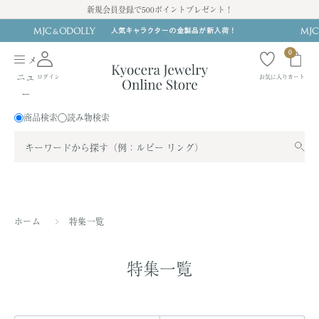
ス
新規会員登録で500ポイントプレゼント！
キ
ッ
0
プ
メ
す
ニュ
ログイン
お気に入り
カート
る
ー
商品検索
読み物検索
ホーム
特集一覧
特集一覧