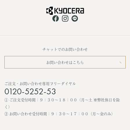
配送ポリシー
ご利用規約
アフターサービス
よくあるご質問
CERAPHIC
京セラ株式会社 公式HP
UNOAERRE
KOKONOE
ポイント規約
Perlagione
チャットでのお問い合わせ
お問い合わせはこちら
ご注文・お問い合わせ専用フリーダイヤル
0120-5252-53
① ご注文受付時間：９：３０〜１８：００（月〜土 ※弊社休日を除
く）
② お問い合わせ受付時間：９：３０〜１７：００（月〜金のみ）