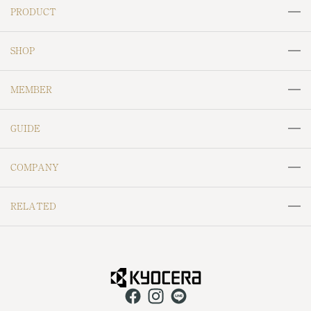
PRODUCT
リング
ネックレス
SHOP
ペンダントトップ
ピアス
MJC＆ODOLLY
CRESCENT VERT
MEMBER
セラミックピアス
イヤリング
Labofllie
SAIKI
会員サービスについて
ログイン
イヤーカフ
ブレスレット
GUIDE
Maggie Jewelry Japan
William Morris
会員登録
ブローチ
ネックレスチェーン
ご利用ガイド
ラッピングについて
RIZ jewelry
MOOMIN
COMPANY
天然石ルース
地金ジュエリー
お支払いについて
鳥獣戯画
Resol
会社概要
特定商取引法に基づく表記
メンズジュエリー
金工芸品
RELATED
お届けについて
Hello Me,Platinum
NAGASAKI Day One
個人情報保護方針
返金ポリシー
その他（小物など）
返品・交換について
京セラジュエリーフェア
京セラキッチン
VITA BOTANICA
Cafe Fragrant Olive
配送ポリシー
ご利用規約
アフターサービス
よくあるご質問
CERAPHIC
京セラ株式会社 公式HP
UNOAERRE
KOKONOE
ポイント規約
Perlagione