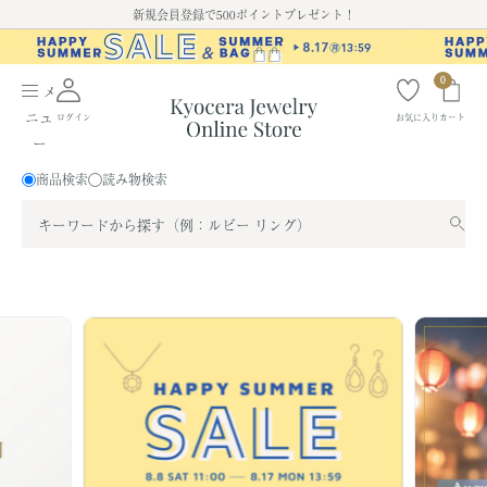
ス
新規会員登録で500ポイントプレゼント！
キ
ッ
0
プ
メ
す
ニュ
ログイン
お気に入り
カート
る
ー
商品検索
読み物検索