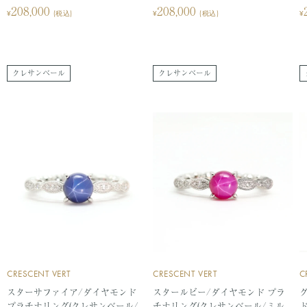
琥珀(こはく)
セ
セ
208,000
208,000
ト
¥
(税込)
¥
(税込)
¥
ー
ー
ル
ル
価
価
サ行
格
格
クレサンベール
クレサンベール
サファイア
珊瑚(さんご)
シトリン
ジルコン
スタールビー
スターサファイア
スフェーン
スピネル
タ行
ダイヤモンド
タンザナイト
CRESCENT VERT
CRESCENT VERT
C
スターサファイア/ダイヤモンド
スタールビー/ダイヤモンド プラ
トルマリン
トパーズ
プラチナリング(クレサンベール/
チナリング(クレサンベール/ミル