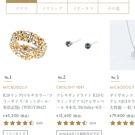
ラ行
ピアス
イヤリング
イヤーカフ
その他
ラブラドライト/アンデ
ラピスラズリ
シン
ルビー
ルチルクオーツ
レッドベリル
ロードクロサイト
ローズクォーツ
ロッククリスタル
1
2
3
No.
No.
No.
その他
MJC&ODOLLY
CRESCENT VERT
MJC&ODOLLY
K18リング(マルチカラー/フ
アレキサンドライト K10セ
ダイヤモンド
リーサイズ/カットボール/
ラミックピアス(クレサンベ
クレス(0.3カ
その他石種
形状記憶)《WRGY3842》
ール/6本爪/Birthday/6月誕
大特価/一粒/
生石)《WEPA2950》
《BPDD9857
セ
セ
セ
45,300
15,400
79,800
¥
(税込)
¥
(税込)
¥
(税込)
ー
ー
ー
69件
65件
ル
ル
ル
フリーサイズ
2026年9月1日価格改定予定