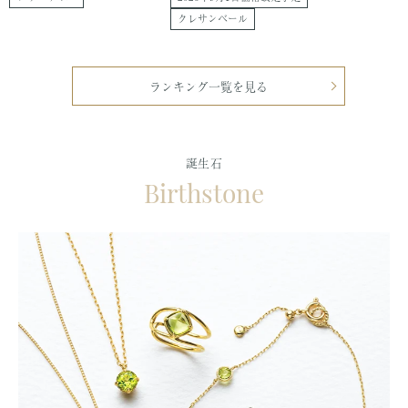
価
価
価
クレサンベール
格
格
格
ランキング一覧を見る
誕生石
Birthstone