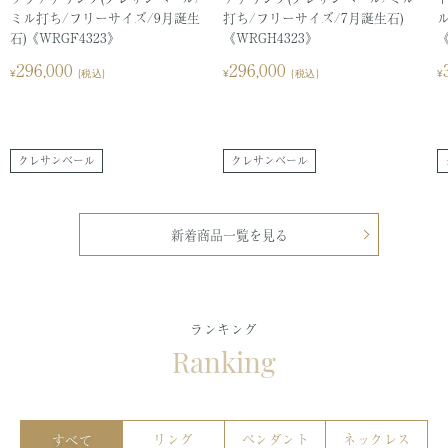
ミル打ち/フリーサイズ/9月誕生
打ち/フリーサイズ/7月誕生石)
トルコ石/ターコイズ
石)《WRGF4323》
《WRGH4323》
《
セ
セ
296,000
296,000
¥
(税込)
¥
(税込)
¥
ハ行
ー
ー
ル
ル
価
価
パール/真珠
パパラチアサファイア
格
格
クレサンベール
クレサンベール
ファンシーカラーダイ
ヒスイ
ヤモンド
新着商品一覧を見る
ブラックオパール
ペリドット
ベニトアイト
べっ甲
ランキング
Ranking
マ行
ムーンストーン
モルガナイト
リング
ペンダント
ネックレス
すべて