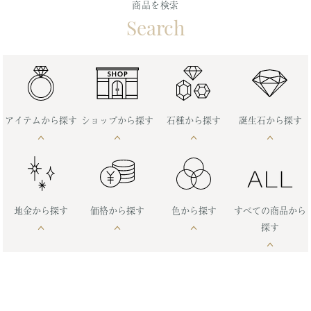
商品を検索
Search
アイテムから探す
ショップから探す
石種から探す
誕生石から探す
地金から探す
価格から探す
色から探す
すべての商品から
探す
MJC&ODOLLY
CRESCENT VERT
ア行
1月誕生石
2月誕生石
リング
ネックレス
～10,000円
10,001～20,000円
プラチナ
イエローゴールド
レッド
ピンク