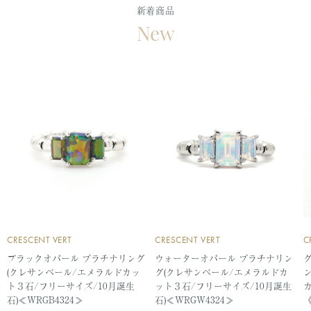
Labofllie
SAIKI
3月誕生石
4月誕生石
20,001～30,000円
30,001～40,000円
アレキサンドライト
アメシスト
新着商品
ペンダントトップ
ピアス
ピンクゴールド
ホワイトゴールド
イエロー・橙
グリーン
New
Maggie Jewelry Japan
William Morris
5月誕生石
6月誕生石
40,001～50,000円
50,001～100,000円
アクアマリン
アイオライト
セラミックピアス
イヤリング
シルバー
ブルー
パープル
RIZ jewelry
MOOMIN
7月誕生石
8月誕生石
100,001～200,000円
200,001～300,000円
アウイナイト
エメラルド
イヤーカフ
ブレスレット
ホワイト・クリア
ブラウン
鳥獣戯画
Resol
9月誕生石
10月誕生石
300,001円～
オパール
ブローチ
ネックレスチェーン
Hello Me,Platinum
NAGASAKI Day One
ブラック
虹色
11月誕生石
12月誕生石
カ行
VITA BOTANICA
Cafe Fragrant Olive
天然石ルース
地金ジュエリー
マルチカラー
その他カラー
UNOAERRE
KOKONOE
ガーネット
カルセドニー
メンズジュエリー
金工芸品
Perlagione
キュービックジルコニ
キャッツアイ
その他（小物など）
ア
CRESCENT VERT
CRESCENT VERT
C
ブラックオパール プラチナリング
ウォーターオパール プラチナリン
(クレサンベール/エメラルドカッ
グ(クレサンベール/エメラルドカ
クリソベリル
クンツァイト
ト３石/フリーサイズ/10月誕生
ット３石/フリーサイズ/10月誕生
石)≪WRGB4324≫
石)≪WRGW4324≫
《
グランディディエライ