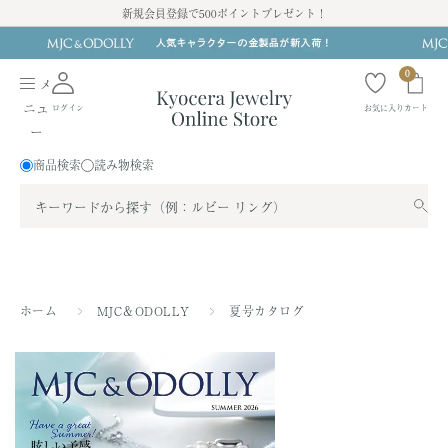
ス
新規会員登録で500ポイントプレゼント！
キ
ッ
0
プ
メ
す
ニュ
ログイン
お気に入り
カート
る
ー
商品検索
読み物検索
ホーム
MJC＆ODOLLY
夏号カタログ