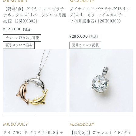
MJC&ODOLLY
MJC&ODOLLY
【限定3点】ダイヤモンド プラチ
ダイヤモンド プラチナ/K18リン
ナネックレス(リバーシブル/4月誕
グ(スリーカラー/イルカモチー
生石)《26H00302》
フ/4月誕生石)《26H00303》
セ
398,000
¥
(税込)
ー
セ
286,000
¥
(税込)
チェーン取り外し可能
ル
ー
夏号カタログ掲載
夏号カタログ掲載
価
ル
格
価
格
MJC&ODOLLY
MJC&ODOLLY
ダイヤモンド プラチナ/K18ネッ
【限定5点】ゴッシェナイト/ダイ