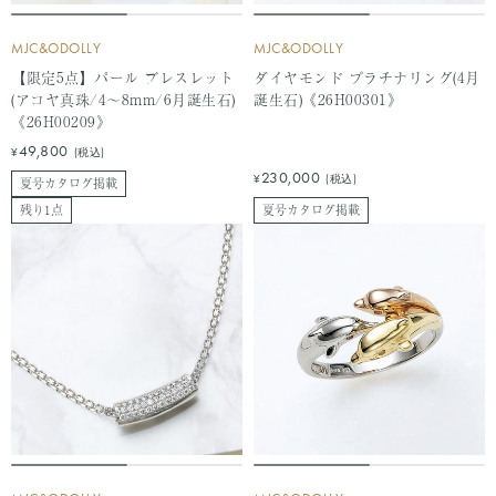
MJC&ODOLLY
MJC&ODOLLY
【限定5点】パール ブレスレット
ダイヤモンド プラチナリング(4月
(アコヤ真珠/4～8mm/6月誕生石)
誕生石)《26H00301》
《26H00209》
セ
49,800
¥
(税込)
ー
セ
230,000
¥
(税込)
夏号カタログ掲載
ル
ー
残り1点
夏号カタログ掲載
価
ル
格
価
格