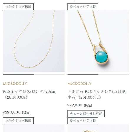
ー
ー
夏号カタログ掲載
夏号カタログ掲載
ル
ル
価
価
格
格
MJC&ODOLLY
MJC&ODOLLY
K18ネックレス(ロング/70cm)
トルコ石 K10ネックレス(12月誕
《26H00308》
生石)《26H00401》
セ
79,800
¥
(税込)
ー
セ
220,000
¥
(税込)
チェーン取り外し可能
ル
ー
夏号カタログ掲載
夏号カタログ掲載
価
ル
格
価