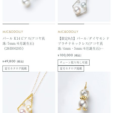
MJC&ODOLLY
MJC&ODOLLY
パール K14ピアス(アコヤ真
【限定8点】パール/ダイヤモンド
珠/5mm/6月誕生石)
プラチナネックレス(アコヤ真
《26H00205》
珠/4mm・5mm/6月誕生石)
《26H00206》
セ
100,000
¥
(税込)
ー
セ
49,800
¥
(税込)
チェーン取り外し可能
ル
ー
夏号カタログ掲載
夏号カタログ掲載
価
ル
格
価
格