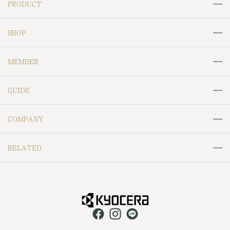
PRODUCT
リング
ネックレス
SHOP
ペンダントトップ
ピアス
MJC＆ODOLLY
CRESCENT VERT
MEMBER
セラミックピアス
イヤリング
Labofllie
SAIKI
会員サービスについて
ログイン
イヤーカフ
ブレスレット
GUIDE
Maggie Jewelry Japan
William Morris
会員登録
ブローチ
ネックレスチェーン
ご利用ガイド
ラッピングについて
RIZ jewelry
MOOMIN
COMPANY
天然石ルース
地金ジュエリー
お支払いについて
鳥獣戯画
Resol
会社概要
特定商取引法に基づく表記
メンズジュエリー
金工芸品
RELATED
お届けについて
Hello Me,Platinum
NAGASAKI Day One
個人情報保護方針
返金ポリシー
その他（小物など）
返品・交換について
京セラジュエリーフェア
京セラキッチン
VITA BOTANICA
Cafe Fragrant Olive
配送ポリシー
ご利用規約
アフターサービス
よくあるご質問
CERAPHIC
京セラ株式会社 公式HP
UNOAERRE
KOKONOE
ポイント規約
Perlagione