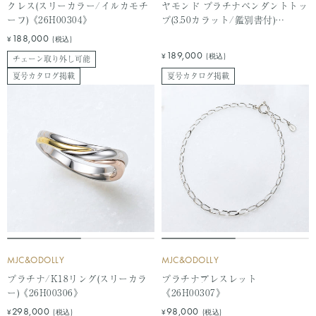
クレス(スリーカラー/イルカモチ
ヤモンド プラチナペンダントトッ
ーフ)《26H00304》
プ(3.50カラット/鑑別書付)
《26H00305》
セ
188,000
¥
(税込)
ー
セ
189,000
¥
(税込)
チェーン取り外し可能
ル
ー
夏号カタログ掲載
夏号カタログ掲載
価
ル
格
価
格
MJC&ODOLLY
MJC&ODOLLY
プラチナ/K18リング(スリーカラ
プラチナブレスレット
ー)《26H00306》
《26H00307》
セ
セ
298,000
98,000
¥
(税込)
¥
(税込)