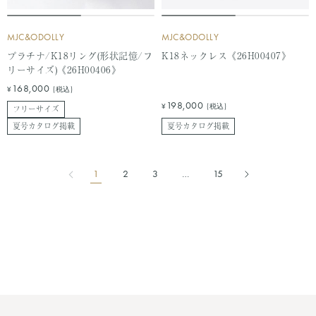
MJC&ODOLLY
MJC&ODOLLY
プラチナ/K18リング(形状記憶/フ
K18ネックレス《26H00407》
リーサイズ)《26H00406》
セ
168,000
¥
(税込)
ー
セ
198,000
¥
(税込)
フリーサイズ
ル
ー
夏号カタログ掲載
夏号カタログ掲載
価
ル
格
価
格
1
2
3
…
15