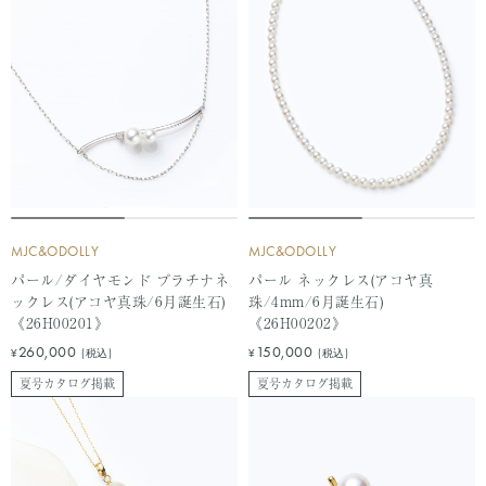
MJC&ODOLLY
MJC&ODOLLY
パール/ダイヤモンド プラチナネ
パール ネックレス(アコヤ真
ックレス(アコヤ真珠/6月誕生石)
珠/4mm/6月誕生石)
《26H00201》
《26H00202》
セ
セ
260,000
150,000
¥
(税込)
¥
(税込)
ー
ー
夏号カタログ掲載
夏号カタログ掲載
ル
ル
価
価
格
格