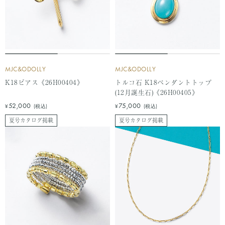
MJC&ODOLLY
MJC&ODOLLY
K18ピアス《26H00404》
トルコ石 K18ペンダントトップ
(12月誕生石)《26H00405》
セ
セ
52,000
75,000
¥
(税込)
¥
(税込)
ー
ー
夏号カタログ掲載
夏号カタログ掲載
ル
ル
価
価
格
格