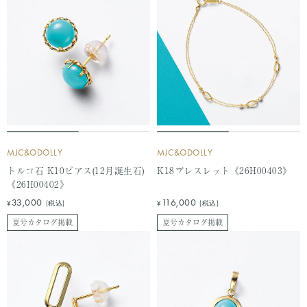
格
MJC&ODOLLY
MJC&ODOLLY
トルコ石 K10ピアス(12月誕生石)
K18ブレスレット《26H00403》
《26H00402》
セ
セ
33,000
116,000
¥
(税込)
¥
(税込)
ー
ー
夏号カタログ掲載
夏号カタログ掲載
ル
ル
価
価
格
格