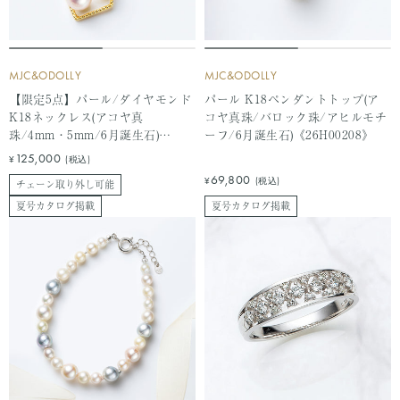
MJC&ODOLLY
MJC&ODOLLY
【限定5点】パール/ダイヤモンド
パール K18ペンダントトップ(ア
K18ネックレス(アコヤ真
コヤ真珠/バロック珠/アヒルモチ
珠/4mm・5mm/6月誕生石)
ーフ/6月誕生石)《26H00208》
《26H00207》
セ
125,000
¥
(税込)
ー
セ
69,800
¥
(税込)
チェーン取り外し可能
ル
ー
夏号カタログ掲載
夏号カタログ掲載
価
ル
格
価
格