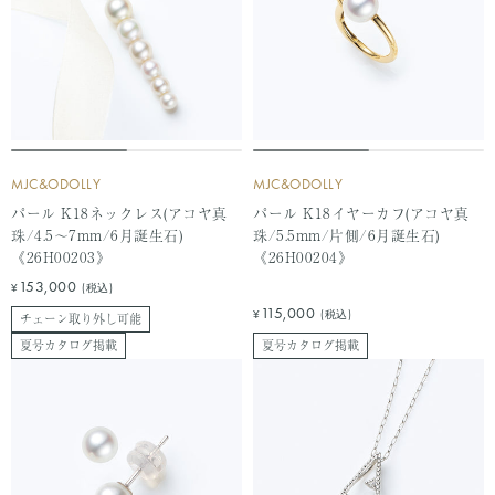
MJC&ODOLLY
MJC&ODOLLY
パール K18ネックレス(アコヤ真
パール K18イヤーカフ(アコヤ真
珠/4.5～7mm/6月誕生石)
珠/5.5mm/片側/6月誕生石)
《26H00203》
《26H00204》
セ
153,000
¥
(税込)
ー
セ
115,000
¥
(税込)
チェーン取り外し可能
ル
ー
夏号カタログ掲載
夏号カタログ掲載
価
ル
格
価
格