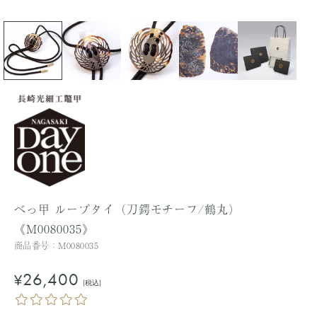
べっ甲 ループタイ（刀鍔モチーフ/鶴丸）
《M0080035》
商品番号：
M0080035
セ
26,400
¥
(税込)
ー
ル