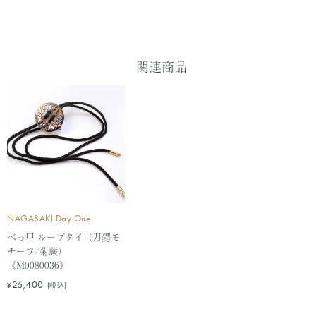
関連商品
NAGASAKI Day One
べっ甲 ループタイ（刀鍔モ
チーフ/菊蕨）
《M0080036》
セ
26,400
¥
(税込)
ー