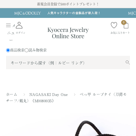
ス
新規会員登録で500ポイントプレゼント！
キ
ッ
0
プ
メ
す
ニュ
ログイン
お気に入り
カート
る
ー
商品検索
読み物検索
ホーム
NAGASAKI Day One
べっ甲 ループタイ（刀鍔モ
チーフ/鶴丸）《M0080035》