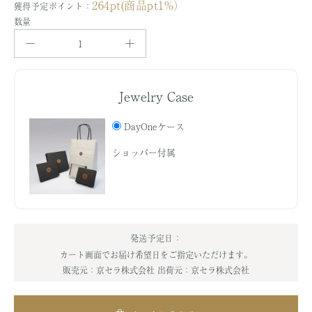
264pt(商品pt1%）
獲得予定ポイント：
価
数量
格
Jewelry Case
DayOneケース
ショッパー付属
発送予定日：
カート画面でお届け希望日をご指定いただけます。
販売元：京セラ株式会社
出荷元：京セラ株式会社