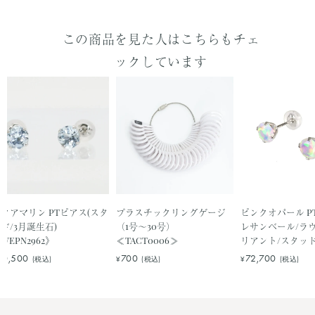
クアマリン PTピアス(スタ
プラスチックリングゲージ
ピンクオパール P
ド/3月誕生石)
（1号～30号）
レサンベール/ラ
WEPN2962》
≪TACT0006≫
リアント/スタッド
石)《WEPW3129
60,500
700
72,700
(税込)
¥
(税込)
¥
(税込)