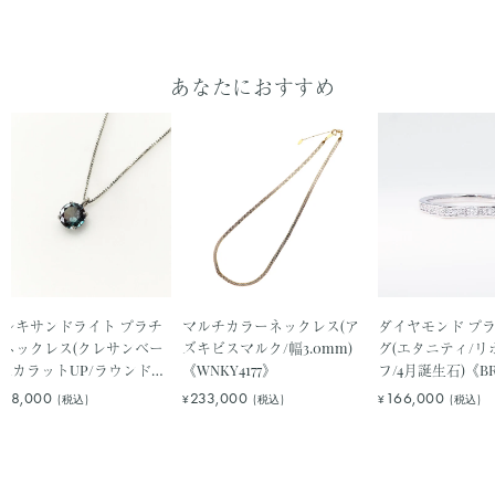
ル
価
格
アレキサンドライト プラチ
マルチカラーネックレス(ア
ダイヤモンド プ
ナネックレス(クレサンベー
ズキビスマルク/幅3.0mm)
グ(エタニティ/
/1カラットUP/ラウンドブ
《WNKY4177》
フ/4月誕生石)《BR
リアント/6月誕生石)
188,000
233,000
166,000
(税込)
¥
(税込)
¥
(税込)
WPDA2580》