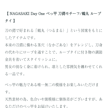
【 NAGASAKI Day One べっ甲 刀鍔モチーフ/鶴丸 ループ
タイ 】
刀の鍔で好まれる「鶴丸（つるまる）」という図案をもとに
したアイテムです。
本来の刀鍔に備わる茎穴（なかごあな）をアレンジし、刀身
の代わりにロープを通すことで、ループタイに付き物の調節
金具を省いてスタイリッシュに。
男女の別なく身に着けられ、凛とした雰囲気を纏わせてくれ
る一品です。
べっ甲の魅力である唯一無二の模様をお楽しみいただけま
す。
天然素材の為、色合いや斑模様に個体差がございますが、あ
なただけのべっ甲をお届けいたします。