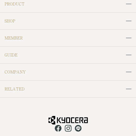
PRODUCT
リング
ネックレス
SHOP
ペンダントトップ
ピアス
MJC＆ODOLLY
CRESCENT VERT
MEMBER
セラミックピアス
イヤリング
Labofllie
SAIKI
会員サービスについて
ログイン
イヤーカフ
ブレスレット
GUIDE
Maggie Jewelry Japan
William Morris
会員登録
ブローチ
ネックレスチェーン
ご利用ガイド
ラッピングについて
RIZ jewelry
MOOMIN
COMPANY
天然石ルース
地金ジュエリー
お支払いについて
鳥獣戯画
Resol
会社概要
特定商取引法に基づく表記
メンズジュエリー
金工芸品
RELATED
お届けについて
Hello Me,Platinum
NAGASAKI Day One
個人情報保護方針
返金ポリシー
その他（小物など）
返品・交換について
京セラジュエリーフェア
京セラキッチン
VITA BOTANICA
Cafe Fragrant Olive
配送ポリシー
ご利用規約
アフターサービス
よくあるご質問
CERAPHIC
京セラ株式会社 公式HP
UNOAERRE
KOKONOE
ポイント規約
Perlagione