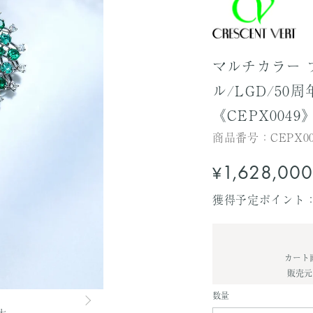
マルチカラー
ル/LGD/50
《CEPX0049
商品番号：
CEPX0
セ
1,628,00
¥
ー
獲得予定ポイント
ル
価
格
カート
販売元
数量
大