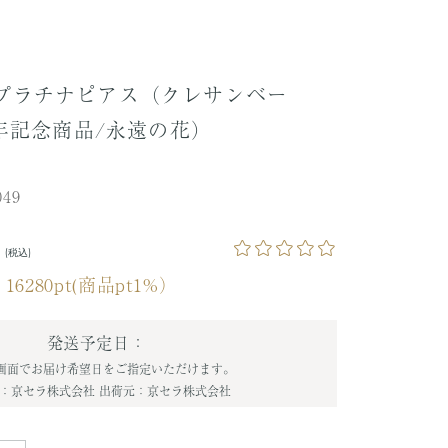
 プラチナピアス（クレサンベー
周年記念商品/永遠の花）
》
049
0
(税込)
16280pt(商品pt1%）
：
発送予定日：
画面でお届け希望日をご指定いただけます。
：京セラ株式会社
出荷元：京セラ株式会社