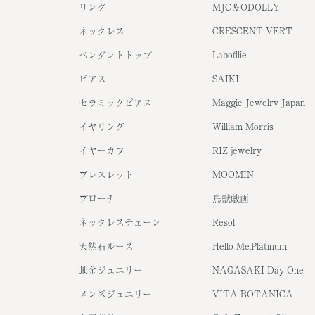
リング
MJC＆ODOLLY
ネックレス
CRESCENT VERT
ペンダントトップ
Labofllie
ピアス
SAIKI
セラミックピアス
Maggie Jewelry Japan
イヤリング
William Morris
イヤーカフ
RIZ jewelry
ブレスレット
MOOMIN
ブローチ
鳥獣戯画
ネックレスチェーン
Resol
天然石ルース
Hello Me,Platinum
地金ジュエリー
NAGASAKI Day One
メンズジュエリー
VITA BOTANICA