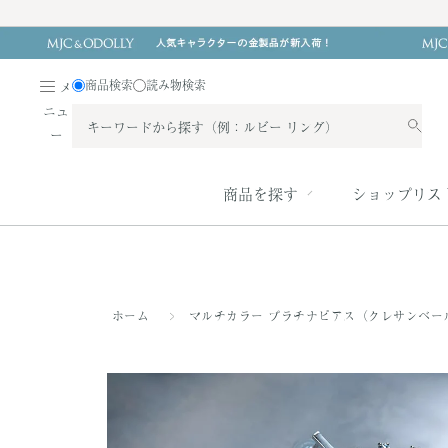
ス
キ
ッ
プ
商品検索
読み物検索
メ
す
ニュ
る
ー
商品を探す
ショップリス
ホーム
マルチカラー プラチナピアス（クレサンベール/L