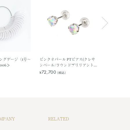
ングゲージ（1号～
ピンクオパール PTピアス(クレサ
ガーネット K
006≫
ンベール/ラウンドブリリアント/
ング(1月誕生石
スタッド/10月誕生石)
72,700
56,700
¥
¥
(税込)
(税
《WEPW3129》
MPANY
RELATED