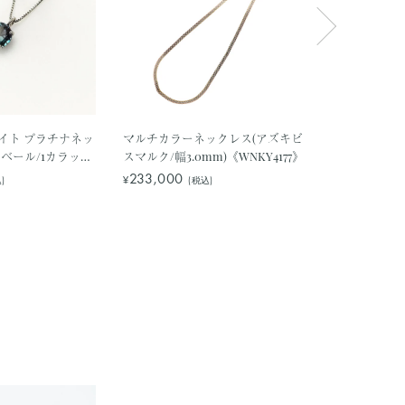
イト プラチナネッ
マルチカラーネックレス(アズキビ
ダイヤモンド
ベール/1カラット
スマルク/幅3.0mm)《WNKY4177》
タニティ/リボ
リリアント/6月誕
石)《BRGD76
233,000
132,800
¥
¥
)
(税込)
(
80》
166,000
¥
20%OFF