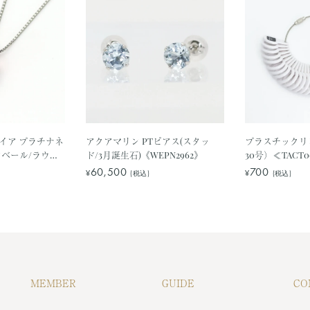
イア プラチナネ
アクアマリン PTピアス(スタッ
プラスチックリ
ンベール/ラウン
ド/3月誕生石)《WEPN2962》
30号）≪TACT0
月誕生石)
60,500
700
¥
¥
(税込)
(税込)
MEMBER
GUIDE
CO