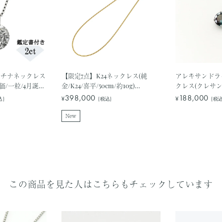
ラチナネックレス
【限定7点】K24ネックレス(純
アレキサンドラ
特価/一粒/4月誕生
金/K24/喜平/50cm/約10g)
クレス(クレサン
グレポート付き)
《ONKY1152》
UP/ラウンドブ
398,000
188,000
¥
¥
込)
(税込)
(税込
生石)《WPDA25
New