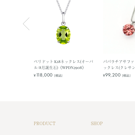
ムーンストーン
ペリドット K18ネックレス(オーバ
パパラチアサファ
ス(クレサンベ
ル/8月誕生石)《WPDN2908》
ックレス(クレサ
PS3048》
ドブリリアント/9
118,000
99,200
¥
¥
(税込)
(税込)
《WPDP2840》
PRODUCT
SHOP