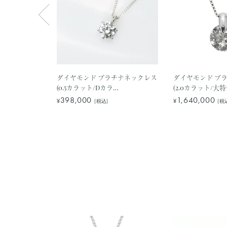
グ(クレサンベ
ダイヤモンド プラチナネックレス
ダイヤモンド プ
GE4110》
(0.5カラット/Dカラ
(2.0カラット/大
ー/SI2UP/3EX(H&C)/一粒/4月誕生
石/グレーディン
398,000
1,640,000
¥
¥
(税込)
(税
石/グレーディングレポート付き)
《JPDD1192》
《JPDD1009...